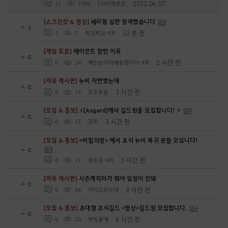
2022.04.07
11
108K
[GM]메르브
[스크린샷 & 영상]
세라핌 심판 염색했습니다
1
32 분 전
1
7
피오삐오-KR
[게임 토론]
에이전트 망한 이유
0
2 시간 전
0
24
째진눈이라째송합니다-KR
[자유 게시판]
뉴비 직변했는데
0
3 시간 전
0
16
유우우웅
[모집 & 홍보]
⚡[Asgard]에서 길드원을 모집합니다! ⚡
0
3 시간 전
0
13
강후
[모집 & 홍보]
<비밀의방> 에서 초식 뉴비 복귀 분들 모십니다!
0
3 시간 전
0
11
박초공-KR
[자유 게시판]
시즌캐릭터가 뭐야 입장이 안돼
0
3 시간 전
0
36
아시드라누대
[모집 & 홍보]
초대형 초식길드 <명상>길드원 모집합니다.
0
4 시간 전
0
20
허밍율에