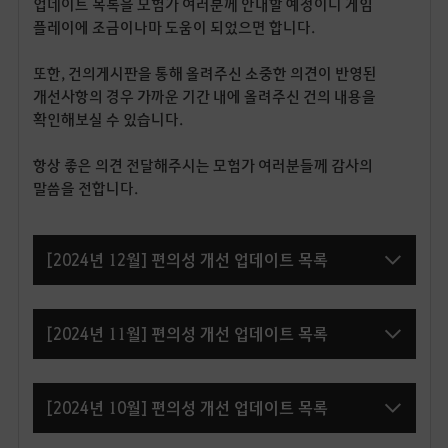
업데이트 목록을 모험가 여러분께 안내할 예정이니 게임
플레이에 조금이나마 도움이 되었으면 합니다.
또한, 건의게시판을 통해 올려주신 소중한 의견이 반영된
개선사항의 경우 가까운 기간 내에 올려주신 건의 내용을
확인해보실 수 있습니다.
항상 좋은 의견 전달해주시는 모험가 여러분들께 감사의
말씀을 전합니다.
[2024년 12월] 편의성 개선 업데이트 목록
[2024년 11월] 편의성 개선 업데이트 목록
[2024년 10월] 편의성 개선 업데이트 목록