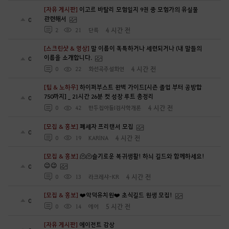
[자유 게시판]
이고르 바탈리 모험일지 9권 중 모험가의 유실물
관련해서
0
4 시간 전
2
21
단륵
[스크린샷 & 영상]
말 이름이 독특하거나 세련되거나 (내 말들의
이름을 소개합니다.
0
4 시간 전
0
22
화선곡주설화연
[팁 & 노하우]
하이퍼부스트 완벽 가이드[시즌 졸업 부터 공방합
750까지] _ 21시간 26분 컷 성장 루트 총정리
0
4 시간 전
0
42
만두집아들I검사학개론
[모집 & 홍보]
폐세자 프리랜서 모집
0
4 시간 전
0
19
KARlNA
[모집 & 홍보]
🫠🫠슬기로운 복귀생활! 하늬 길드와 함께하세요!
😉😉
0
4 시간 전
0
13
라크레샤-KR
[모집 & 홍보]
❤️악덕유치원❤️ 초식길드 원생 모집!
0
5 시간 전
0
14
에어
[자유 게시판]
에이전트 감상