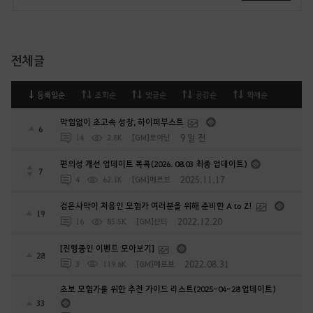
전체글
등록일순
조회순
댓글순
공감순
화제순
막힘없이 초고속 성장, 하이퍼부스트
6
9 일 전
14
2.8K
[GM]로아닌
편의성 개선 업데이트 목록(2026. 08.03 최종 업데이트)
7
2025.11.17
4
62.1K
[GM]메르브
검은사막이 처음인 모험가 여러분을 위해 준비한 A to Z!
19
2022.12.20
16
85.5K
[GM]샨티
[진행중인 이벤트 모아보기]
28
2022.08.31
3
119.6K
[GM]메르브
초보 모험가를 위한 추천 가이드 리스트(2025-04-28 업데이트)
33