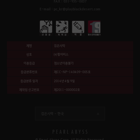
FAX : 031-935-0837
E-mail : pc_kr@playblackdesert.com
제명
검은사막
상호
㈜펄어비스
이용등급
청소년이용불가
등급분류번호
제CC-NP-140409-005호
등급분류 일자
2014년 4월 9일
제작업 신고번호
제2011-000002호
검은사막 -
한국
© Pearl Abyss Corp. All Rights Reserved.