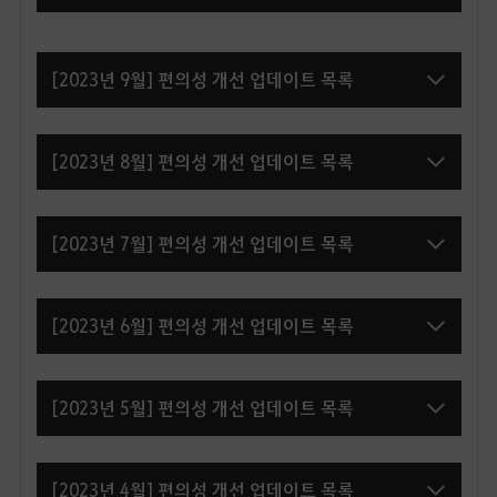
[2023년 9월] 편의성 개선 업데이트 목록
[2023년 8월] 편의성 개선 업데이트 목록
[2023년 7월] 편의성 개선 업데이트 목록
[2023년 6월] 편의성 개선 업데이트 목록
[2023년 5월] 편의성 개선 업데이트 목록
[2023년 4월] 편의성 개선 업데이트 목록