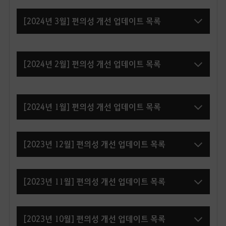
[2024년 3월] 편의성 개선 업데이트 목록
[2024년 2월] 편의성 개선 업데이트 목록
[2024년 1월] 편의성 개선 업데이트 목록
[2023년 12월] 편의성 개선 업데이트 목록
[2023년 11월] 편의성 개선 업데이트 목록
[2023년 10월] 편의성 개선 업데이트 목록