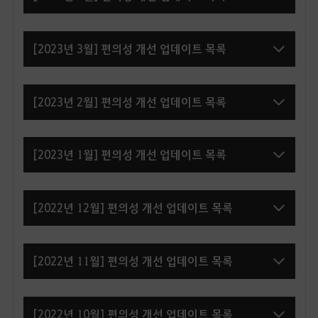
[2023년 3월] 편의성 개선 업데이트 목록
[2023년 2월] 편의성 개선 업데이트 목록
[2023년 1월] 편의성 개선 업데이트 목록
[2022년 12월] 편의성 개선 업데이트 목록
[2022년 11월] 편의성 개선 업데이트 목록
[2022년 10월] 편의성 개선 업데이트 목록