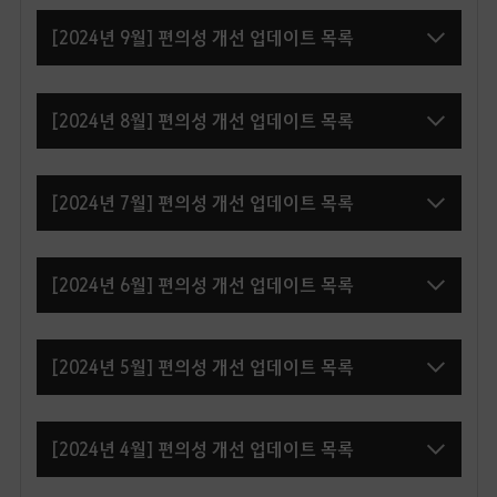
[2024년 9월] 편의성 개선 업데이트 목록
[2024년 8월] 편의성 개선 업데이트 목록
[2024년 7월] 편의성 개선 업데이트 목록
[2024년 6월] 편의성 개선 업데이트 목록
[2024년 5월] 편의성 개선 업데이트 목록
[2024년 4월] 편의성 개선 업데이트 목록