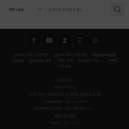
검
색
펄어비스 서비스 이용약관
검은사막 서비스 이용약관
개인정보처리방침
운영정책
청소년 보호 정책
이벤트 규약
팬 콘텐츠 가이드
고객센터
쿠키 정책
㈜펄어비스
대표이사: 허진영
경기도 과천시 과천대로2길 48 (갈현동, 펄어비스 홈 원)
사업자등록번호 : 138-81-62479
통신판매업 신고번호 : 2022-경기과천-0177
사업자 정보 확인
대표번호: 1661-8572