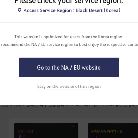
Please check your service region.
Access Service Region : Black Desert (Korea)
This website is optimized for users from the Korea region.
 recommend the NA / EU service region to best enjoy the respective conte
Go to the NA / EU website
Stay on the website of this region
조건을 보유하고 있다면 북부 밀농장의 NPC '마르타 키옌'으로부터 검은별 장비 