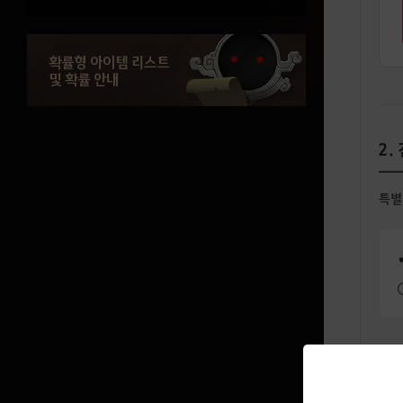
인터페이스
확률형 아이템 리스트
가방
및 확률 안내
장비
수리
2.
의뢰
흑정령
특별
NPC 상점
공헌도
거점
월드맵
미니맵
지식