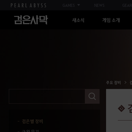
유물/광명석
GAMES
NEWS
GEAR
광명석 조합식
새소식
게임 소개
대양 콘텐츠
중범선 만들기
대양의 모든 것
판옥선
해원석
주요 장비
검
주요 장비
색
어
를
투발라 장비
입
력
검은별 장비
해
주
군왕 무기