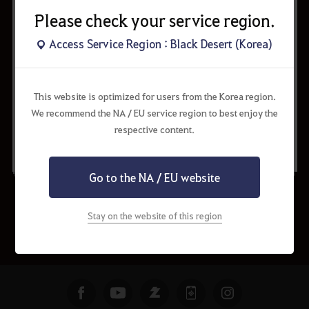
Please check your service region.
* 게임 가이드 내용은 업데이트 및 콘텐츠 변경에 따라 실제 게임에 적용된
내용과 상이할 수 있습니다.
Access Service Region : Black Desert (Korea)
This website is optimized for users from the Korea region.
We recommend the NA / EU service region to best enjoy the
수정 요청하기
공유하기
respective content.
Go to the NA / EU website
Stay on the website of this region