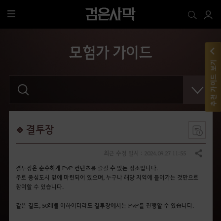
전
체
메
모험가 가이드
뉴
추천 가이드 보기
검
색
어
를
입
력
해
결투장
주
세
요
최근 수정 일시 : 2024.09.27 11:55
공유하기
.
결투장은 순수하게 PvP 컨텐츠를 즐길 수 있는 장소입니다.
주로 중심도시 옆에 마련되어 있으며, 누구나 해당 지역에 들어가는 것만으로
참여할 수 있습니다.
같은 길드, 50레벨 이하이더라도 결투장에서는 PvP를 진행할 수 있습니다.