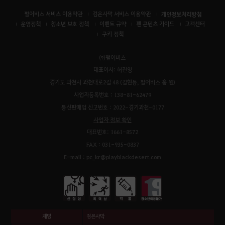
펄어비스 서비스 이용약관
검은사막 서비스 이용약관
개인정보처리방침
운영정책
청소년 보호 정책
이벤트 규약
팬 콘텐츠 가이드
고객센터
쿠키 정책
㈜펄어비스
대표이사: 허진영
경기도 과천시 과천대로2길 48 (갈현동, 펄어비스 홈 원)
사업자등록번호 : 138-81-62479
통신판매업 신고번호 : 2022-경기과천-0177
사업자 정보 확인
대표번호: 1661-8572
FAX : 031-935-0837
E-mail : pc_kr@playblackdesert.com
제명
검은사막