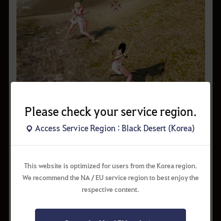
Please check your service region.
▲ 먼저 공격한 캐릭터가 붉은 색으로 표시됩니다.
Access Service Region : Black Desert (Korea)
상대방 캐릭터를 먼저 공격하기 위해서는 <Alt+C>를 눌러 PvP모드를 활성화
해야 하지만
나를 먼저 공격한 상대방에게는 PvP 모드로 전환하지 않더라도 공격이
가능합니다.
This website is optimized for users from the Korea region.
We recommend the NA / EU service region to best enjoy the
respective content.
* 게임 가이드 내용은 업데이트 및 콘텐츠 변경에 따라 실제 게임에 적용된
내용과 상이할 수 있습니다.