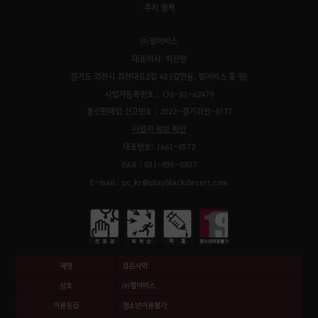
쿠키 정책
㈜펄어비스
대표이사: 허진영
경기도 과천시 과천대로2길 48 (갈현동, 펄어비스 홈 원)
사업자등록번호 : 138-81-62479
통신판매업 신고번호 : 2022-경기과천-0177
사업자 정보 확인
대표번호: 1661-8572
FAX : 031-935-0837
E-mail : pc_kr@playblackdesert.com
제명
검은사막
상호
㈜펄어비스
이용등급
청소년이용불가