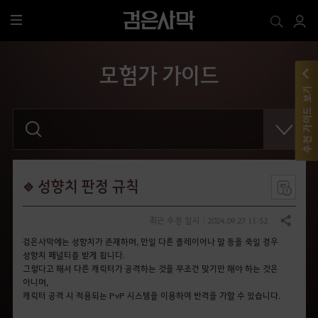
전
체
메
모험가 가이드
뉴
추천 가이드 보기
검
색
어
를
입
력
해
성향치 판정 규칙
주
세
요
최근 수정 일시 : 2024.09.27 11:52
공유하기
.
검은사막에는 성향치가 존재하며, 만일 다른 플레이어나 말 등을 죽일 경우
성향치 페널티를 받게 됩니다.
그렇다고 해서 다른 캐릭터가 공격하는 것을 무조건 맞기만 해야 하는 것은
아니며,
캐릭터 공격 시 적용되는 PvP 시스템을 이용하여 반격을 가할 수 있습니다.