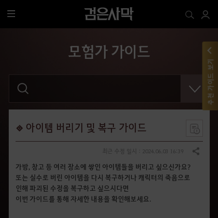
전
체
메
모험가 가이드
뉴
추천 가이드 보기
검
색
어
를
입
력
해
아이템 버리기 및 복구 가이드
주
세
요
최근 수정 일시 : 2024.06.03 16:39
공유하기
.
가방, 창고 등 여러 장소에 쌓인 아이템들을 버리고 싶으신가요?
또는 실수로 버린 아이템을 다시 복구하거나 캐릭터의 죽음으로
인해 파괴된 수정을 복구하고 싶으시다면
이번 가이드를 통해 자세한 내용을 확인해보세요.