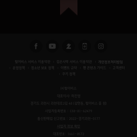
펄어비스 서비스 이용약관
검은사막 서비스 이용약관
개인정보처리방침
운영정책
청소년 보호 정책
이벤트 규약
팬 콘텐츠 가이드
고객센터
쿠키 정책
㈜펄어비스
대표이사: 허진영
경기도 과천시 과천대로2길 48 (갈현동, 펄어비스 홈 원)
사업자등록번호 : 138-81-62479
통신판매업 신고번호 : 2022-경기과천-0177
사업자 정보 확인
대표번호: 1661-8572