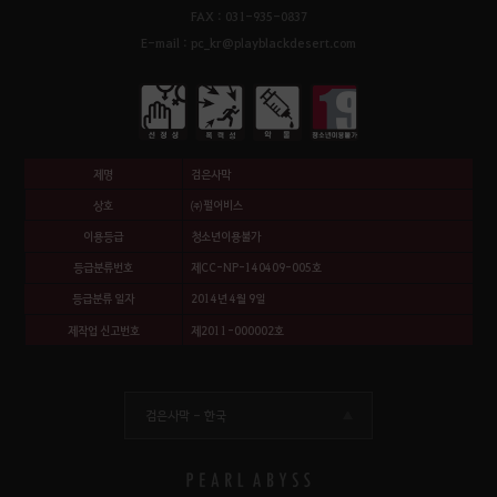
FAX : 031-935-0837
E-mail : pc_kr@playblackdesert.com
제명
검은사막
상호
㈜펄어비스
이용등급
청소년이용불가
등급분류번호
제CC-NP-140409-005호
등급분류 일자
2014년 4월 9일
제작업 신고번호
제2011-000002호
검은사막 -
한국