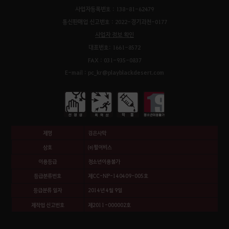
사업자등록번호 : 138-81-62479
통신판매업 신고번호 : 2022-경기과천-0177
사업자 정보 확인
대표번호: 1661-8572
FAX : 031-935-0837
E-mail : pc_kr@playblackdesert.com
제명
검은사막
상호
㈜펄어비스
이용등급
청소년이용불가
등급분류번호
제CC-NP-140409-005호
등급분류 일자
2014년 4월 9일
제작업 신고번호
제2011-000002호