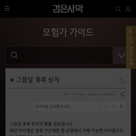
전
체
메
모험가 가이드
뉴
추천 가이드 보기
검
색
어
를
입
력
해
그믐달 축복 상자
주
세
요
최근 수정 일시 : 2025.07.02 08:42
공유하기
.
그믐달 축복 상자의 확률 정보입니다.
해당 아이템은 일정 기간에만 펄 상점에서 구매 가능한 아이템으로