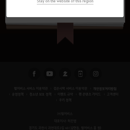
수정 요청하기
Stay on the website of this region
공유하기
펄어비스 서비스 이용약관
검은사막 서비스 이용약관
개인정보처리방침
운영정책
청소년 보호 정책
이벤트 규약
팬 콘텐츠 가이드
고객센터
쿠키 정책
㈜펄어비스
대표이사: 허진영
경기도 과천시 과천대로2길 48 (갈현동, 펄어비스 홈 원)