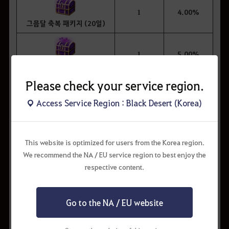
1
4.00%
그믐달 축복 패키지 (20일)
1
5.00%
그믐달 축복 패키지 (15일)
Please check your service region.
1
25.00%
Access Service Region : Black Desert (Korea)
그믐달 축복 패키지 (7일)
1
62.85%
This website is optimized for users from the Korea region.
그믐달 축복 패키지 (3일)
We recommend the NA / EU service region to best enjoy the
respective content.
Go to the NA / EU website