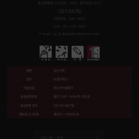
통신판매업 신고번호 : 2022-경기과천-0177
사업자 정보 확인
대표번호: 1661-8572
FAX : 031-935-0837
E-mail : pc_kr@playblackdesert.com
제명
검은사막
상호
㈜펄어비스
이용등급
청소년이용불가
등급분류번호
제CC-NP-140409-005호
등급분류 일자
2014년 4월 9일
제작업 신고번호
제2011-000002호
검은사막 -
한국