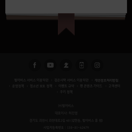
펄어비스 서비스 이용약관
검은사막 서비스 이용약관
개인정보처리방침
운영정책
청소년 보호 정책
이벤트 규약
팬 콘텐츠 가이드
고객센터
쿠키 정책
㈜펄어비스
대표이사: 허진영
경기도 과천시 과천대로2길 48 (갈현동, 펄어비스 홈 원)
사업자등록번호 : 138-81-62479