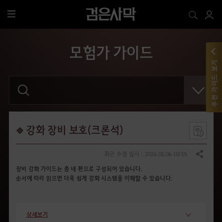
전
체
메
모험가 가이드
뉴
추천 가이드 보기
검
색
어
를
입
력
해
강화 장비 보호(크론석)
주
세
요
최근 수정 일시 : 2026.02.06 10:55
공유하기
.
장비 강화 가이드는 총 네 편으로 구성되어 있습니다.
순서에 따라 읽으면 더욱 쉽게 강화 시스템을 이해할 수 있습니다.
상세보기