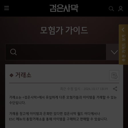
전
체
메
모험가 가이드
뉴
추천 가이드 보기
검
색
어
를
입
력
해
거래소
주
세
요
최근 수정 일시 : 2024.10.17 18:39
공유하기
.
거래소는 <검은사막>에서 유일하게 다른 모험가들과 아이템을 거래할 수 있는
수단입니다.
거래용 창고에 아이템과 은화만 있다면 검은사막 월드 어디에서나
ESC 메뉴의 통합거래소를 통해 아이템을 구매하고 판매할 수 있습니다.