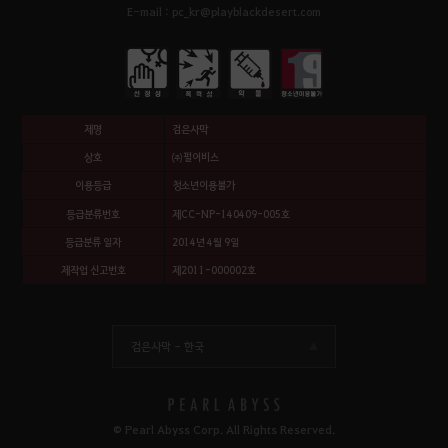
E-mail : pc_kr@playblackdesert.com
제명
검은사막
상호
㈜펄어비스
이용등급
청소년이용불가
등급분류번호
제CC-NP-140409-005호
등급분류 일자
2014년 4월 9일
제작업 신고번호
제2011-000002호
검은사막 -
한국
© Pearl Abyss Corp. All Rights Reserved.