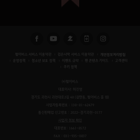
펄어비스 서비스 이용약관
검은사막 서비스 이용약관
개인정보처리방침
운영정책
청소년 보호 정책
이벤트 규약
팬 콘텐츠 가이드
고객센터
쿠키 정책
㈜펄어비스
대표이사: 허진영
경기도 과천시 과천대로2길 48 (갈현동, 펄어비스 홈 원)
사업자등록번호 : 138-81-62479
통신판매업 신고번호 : 2022-경기과천-0177
사업자 정보 확인
대표번호: 1661-8572
FAX : 031-935-0837