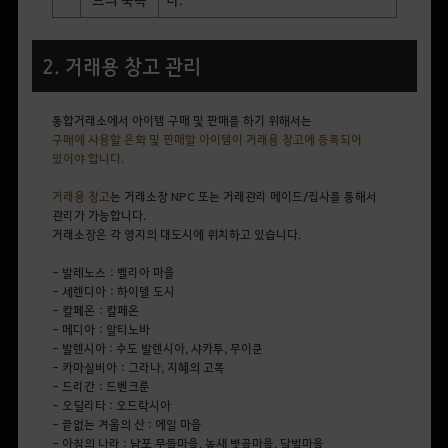
2. 거래용 창고 관리
통합거래소에서 아이템 구매 및 판매를 하기 위해서는
구매에 사용할 은화 및 판매할 아이템이 거래용 창고에 등록되어
있어야 합니다.
거래용 창고
는 거래소장 NPC 또는 거래관리 메이드/집사를 통해서
관리가 가능합니다.
거래소장은 각 영지의 대도시에 위치하고 있습니다.
- 발레노스 : 벨리아 마을
- 세렌디아 : 하이델 도시
- 칼페온 : 칼페온
- 메디아 : 알티노바
- 발렌시아 : 수도 발렌시아, 샤카투, 무이쿤
- 카마실비아 : 그라나, 지혜의 고목
- 드리간 : 드벤크룬
- 오딜리타 : 오드락시아
- 끝없는 겨울의 산 : 에일 마을
- 아침의 나라 : 남포 무들마을, 높새 볏골마을, 달벌마을