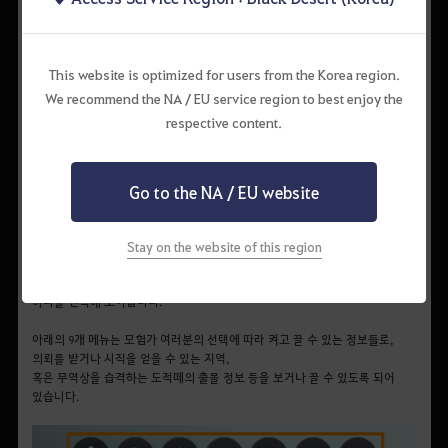
• 거점목록:
출력됩니다.
출력된 내용을 누르면 월드맵이 자동으로 해당 지역으로 이동합니다.
This website is optimized for users from the Korea region.
•
공헌도
: 최대 공헌도와 사용 가능한 공헌도를 표시합니다.
We recommend the NA / EU service region to best enjoy the
respective content.
상단 우측 메뉴
Go to the NA / EU website
월드맵 우측 상단의 16개 메뉴를 통해 검은사막에서 꼭 필요한 여러 거지
정보들을 확인할 수 있습니다.
Stay on the website of this region
메뉴 위쪽의 7개 메뉴는 캐릭터의 위치나 거점 명뿐만 아니라
농사에 필요한 온도나 습도, 거점전이 진행되는 전투 지역 등 다양한 정보 중
하나를 선택해 보여줍니다.
아래의 9개 메뉴는 모험가 여러분의 선택에 따라 켜고 끌 수 있는 정보들로,
의뢰를 받거나 시직을 얻을 수 있는 지역,
혹은 무역상을 습격하는 도적떼의 출몰 정보 등을 보거나 끌 수 있도록 되어
있습니다.