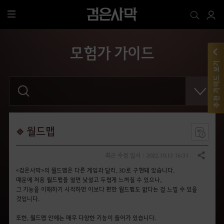
전
체
메
모험가 가이드
뉴
추천 가이드 보기
검
색
어
를
입
력
해
월드맵
주
세
요
최근 수정 일시 : 2022.10.13 16:31
공유하기
.
<검은사막>의 월드맵은 다른 게임과 달리, 3D로 구현돼 있습니다.
때문에 처음 월드맵을 열면 낯설고 두렵게 느껴질 수 있으나,
그 기능을 이해하기 시작하면 이보다 편한 월드맵도 없다는 걸 느낄 수 있을
것입니다.
또한, 월드맵 안에는 매우 다양한 기능이 들어가 있습니다.