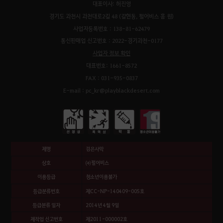
대표이사: 허진영
경기도 과천시 과천대로2길 48 (갈현동, 펄어비스 홈 원)
사업자등록번호 : 138-81-62479
통신판매업 신고번호 : 2022-경기과천-0177
사업자 정보 확인
대표번호: 1661-8572
FAX : 031-935-0837
E-mail : pc_kr@playblackdesert.com
제명
검은사막
상호
㈜펄어비스
이용등급
청소년이용불가
등급분류번호
제CC-NP-140409-005호
등급분류 일자
2014년 4월 9일
제작업 신고번호
제2011-000002호