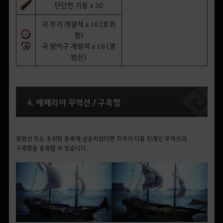
단단한 기둥 x 30
극 무기 개량석 x 10 (호위
함)
극 방어구 개량석 x 10 (경
범선)
4. 에페리아 무역선 / 구축함
경범선 또는 호위함 증축에 성공하였다면 각각의 다음 단계인 무역선과
구축함을 증축할 수 있습니다.