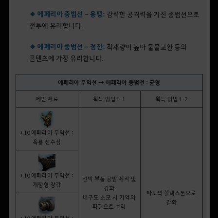
◆ 에페리아 중범선 - 용맹
:
강력한 공격력을 가진 중범선으로
전투에 유리합니다.
◆ 에페리아 중범선 - 점진
:
적재량이 높아 물물교환 등의
콘텐츠에 가장 유리합니다.
에페리아 무역선 → 에페리아 중범선 : 균형
메인 재료
획득 방법 I-1
획득 방법 I-2
+10
에페리아 무역선 :
흑룡 선수상
+10
에페리아 무역선 :
선박 부품 공방 제작 및
개량형 장갑
강화
파도의 블랙스톤으로
내구도 소모 시 기억의
강화
파편으로 수리
+10
에페리아 무역선 :