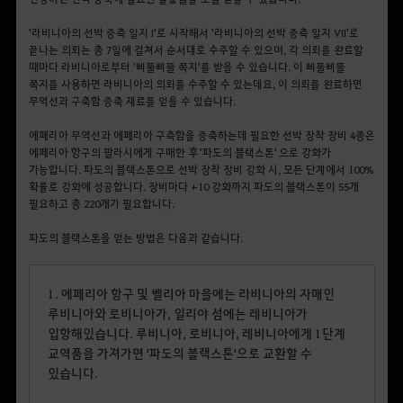
'라비니아의 선박 증축 일지 I'로 시작해서 '라비니아의 선박 증축 일지 VII'로
끝나는 의뢰는 총 7일에 걸쳐서 순서대로 수주할 수 있으며, 각 의뢰를 완료할
때마다 라비니아로부터 '삐뚤삐뚤 쪽지'를 받을 수 있습니다. 이 삐뚤삐뚤
쪽지를 사용하면 라비니아의 의뢰를 수주할 수 있는데요, 이 의뢰를 완료하면
무역선과 구축함 증축 재료를 얻을 수 있습니다.
에페리아 무역선과 에페리아 구축함을 증축하는데 필요한 선박 장착 장비 4종은
에페리아 항구의 팔라시에게 구매한 후 '파도의 블랙스톤' 으로 강화가
가능합니다. 파도의 블랙스톤으로 선박 장착 장비 강화 시, 모든 단계에서 100%
확률로 강화에 성공합니다. 장비마다 +10 강화까지 파도의 블랙스톤이 55개
필요하고 총 220개가 필요합니다.
파도의 블랙스톤을 얻는 방법은 다음과 같습니다.
1.
에페리아 항구 및 벨리아 마을에는 라비니아의 자매인
루비니아와 로비니아가, 일리야 섬에는 레비니아가
입항해있습니다. 루비니아, 로비니아, 레비니아에게
1단계
교역품
을 가져가면
'파도의 블랙스톤'으
로 교환할 수
있습니다.