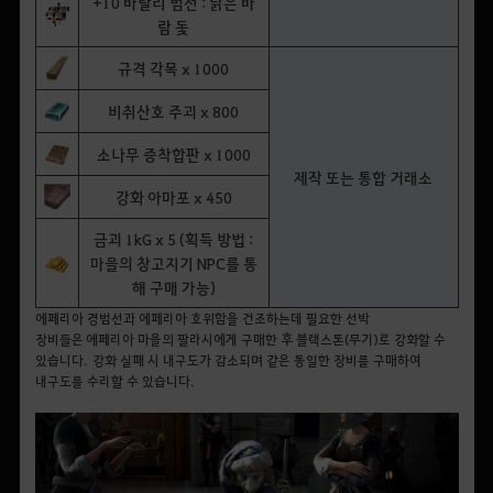
+10 바탈리 범선 : 낡은 바
람 돛
규격 각목 x 1000
비취산호 주괴 x 800
소나무 증착합판 x 1000
제작 또는 통합 거래소
강화 아마포 x 450
금괴 1kG x 5 (획득 방법 :
마을의 창고지기 NPC를 통
해 구매 가능)
에페리아 경범선과 에페리아 호위함을 건조하는데 필요한 선박
장비들은
에페리아 마을의 팔라시에게 구매한 후 블랙스톤(무기)로 강화
할 수
있습니다.
강화 실패 시 내구도가 감소되며 같은 동일한 장비를 구매하여
내구도를 수리할 수 있습니다.