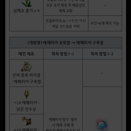
-
산호 조각 채집 후 해달상인
심해초 줄기 x 4
에게 교환
오킬루아의 눈 -
[주간] 어린
주간 45개 획득 가능
해달 상인들을 위해
(개량형) 에페리아 호위함 → 에페리아 구축함
메인 재료
획득 방법 I-1
획득 방법 I-2
-
선박 증축 허가증
: 에페리아 구축함
+10 에페리아 :
낡은 선수상
에페리아 항구 '팔라
시'에게 구매 후
+10 에페리아 :
파도의 블랙스톤으로 강