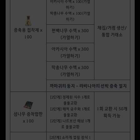
아카시아 수액 x 100 (가열
하기)
딱총나무 수액 x 100 (가열
하기)
채집/거점 생산/
증축용 접착제 x
편백나무 수액 x 300
통합 거래소
100
(가열하기)
아카시아 수액 x 300
(가열하기)
딱총나무 수액 x 300
(가열하기)
까마귀의 둥지 - 라비니아의 선박 증축 일지
[2단계] 정제된 식수 1개로
물물교환
1회 교환 시 50개
[2단계] 해적 금주화 1개로
섬나무 증착합판
물물교환
획득 가능
x 100
[2단계] 나르보산 해삼 1개
로 물물교환
[2단계] 소라게 껍질 장식 1