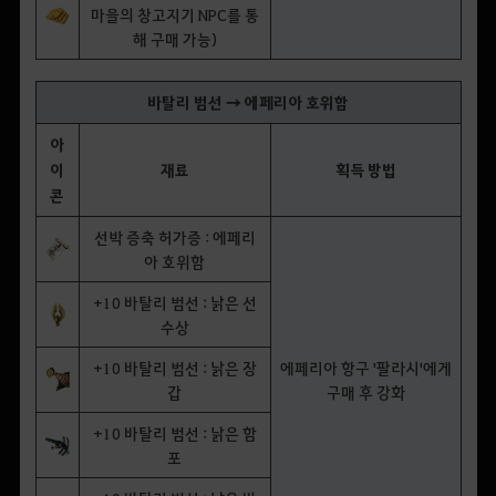
마을의 창고지기 NPC를 통
해 구매 가능)
바탈리 범선 → 에페리아 호위함
아
이
재료
획득 방법
콘
선박 증축 허가증 : 에페리
아 호위함
+10 바탈리 범선 : 낡은 선
수상
+10 바탈리 범선 : 낡은 장
에페리아 항구 '팔라시'에게
갑
구매 후 강화
+10 바탈리 범선 : 낡은 함
포