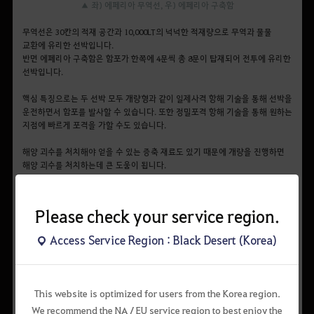
▲ 좌) 에페리아 무역선, 우) 에페리아 구축함
무역선은 30칸의 적재 공간과 10,000LT의 넉넉한 적재량으로 무역과 물물
교환에 유리한 선박입니다.
반면 에페리아 구축함은 함포가 한쪽에 4문씩 총 8문이 탑재되어 전투에 유리한
선박입니다.
핵심 특징으로는 두 선박 모두 개량형과 같이 일제사격 항해 기술을 통해 선박을
운전하면서 함포를 발사할 수 있습니다. 또한 정밀포격 항해 기술을 통해 원하는
지점에 빠르게 포격을 가할 수도 있습니다.
해양 괴수를 처치해야 얻을 수 있는 증축 재료도 있기 때문에 개량을 진행하면
해양 괴수를 처치하는데 큰 도움이 됩니다.
무역선 및 구축함 증축에 필요한 재료는 다음과 같습니다.
Please check your service region.
■ 에페리아 무역선, 구축함 증축 재료
Access Service Region : Black Desert (Korea)
(개량형) 에페리아 경범선 → 에페리아 무역선
메인 재료
획득 방법 I-1
획득 방법 I-2
This website is optimized for users from the Korea region.
We recommend the NA / EU service region to best enjoy the
-