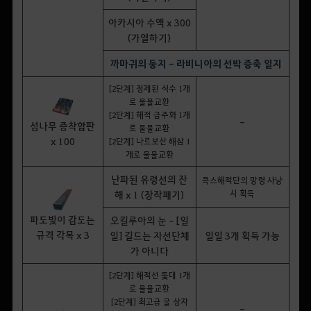
아카시아 수액 x 300
(가열하기)
까마귀의 둥지 - 라비니아의 선박 증축 일지
[2단계] 정제된 식수 1개
로 물물교환
[2단계] 해적 금주화 1개
-
섬나무 증착합판
로 물물교환
x 100
[2단계] 나르보산 해삼 1
개로 물물교환
난파된 유령선의 잔
콕스해적단의 망령 사냥
시 획득
해 x 1 (장작패기)
파도빛이 감도는
오킬루아의 눈 - [일
규격 각목 x 3
일] 길드는 자선단체
일일 3개 획득 가능
가 아니다
[2단계] 해적선 돛대 1개
로 물물교환
[2단계] 최고급 굴 상자
-