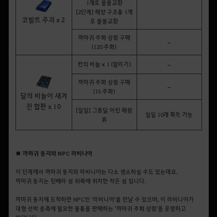
1개로 물물교환
[2단계] 해양 구조품 1개
코발트 주괴 x 2
로 물물교환
까마귀 주화 상점 구매
-
(120 주화)
칸의 비늘 x 1 (말리기)
-
까마귀 주화 상점 구매
-
(15 주화)
달의 비늘이 새겨
진 합판 x 10
[일일] 그믐달 어린 해왕
일일 10개 획득 가능
류
■ 까마귀 둥지와 NPC 라비니아
이 단계에서 까마귀 둥지와 라비니아는 다소 생소하실 수도 있는데요.
까마귀 둥지는 틴베라 섬 위쪽에 위치한 작은 섬 입니다.
까마귀 둥지에 도착하면 NPC인 '라비니아'를 만날 수 있으며, 이 라비니아가
대형 선박 증축에 필요한 물품을 판매하는 '까마귀 주화 상점'을 운영하고