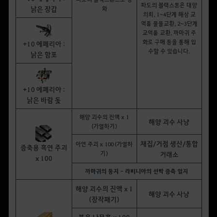
파도의 블랙스톤은 대양
낡은 장갑
화
의뢰, 1~4단계 해상 교
역품 물물교환, 2~3단계
교역품 교환, 까마귀 주
화로 구매 등을 통해 입
+10 에페리아 :
수할 수 있습니다.
낡은 함포
+10 에페리아 :
낡은 바람 돛
해양 괴수의 진액 x 1
해양 괴수 사냥
(가열하기)
채집/거점 생산/통합
아연 주괴 x 100 (가열하
증축용 흑연 주괴
기)
거래소
x 100
까마귀의 둥지 - 라비니아의 선박 증축 일지
해양 괴수의 진액 x 1
해양 괴수 사냥
(장작패기)