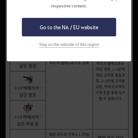
선박 증축 허가증
respective content.
: 에페리아 무역선
Go to the NA / EU website
+10 에페리아 :
낡은 선수상
Stay on the website of this region
에페리아 항구 '팔라시'에게
구매 후
+10 에페리아 :
파도의 블랙스톤으로 강화
파도의 블랙스톤은
낡은 장갑
대양 의뢰, 1~4단계
해상 교역품 물물교
환, 2~3단계 교역품
교환, 까마귀 주화로
+10 에페리아 :
구매 등을 통해 입수
낡은 함포
할 수 있습니다.
+10 에페리아 :
낡은 바람 돛
해양 괴수의 진액 x 1 (가열
해양 괴수 사냥