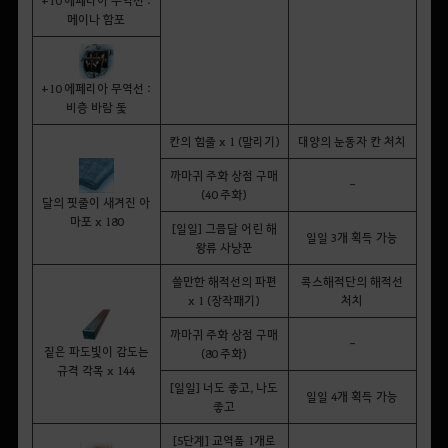
메이나 함포
+10
에페리아 무역선 :
비층 바람 돛
칸의 힘줄 x 1 (말리기)
대양의 눈동자 칸 처치
까마귀 주화 상점 구매
-
(40 주화)
달의 핏줄이 새겨진 아
마포 x 180
[일일] 그믐달 어린 해
일일 3개 획득 가능
왕류 사냥꾼
쓸만한 해적선의 파편
콕스해적단의 해적선
x 1 (장작패기)
처치
까마귀 주화 상점 구매
-
짙은 파도빛이 감도는
(80 주화)
규격 각목 x 144
[일일] 너도 좋고, 나도
일일 4개 획득 가능
좋고
[5단계]
교역품
1개로