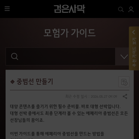
전
체
메
모험가 가이드
뉴
추천 가이드 보기
검
색
어
를
입
력
해
중범선 만들기
주
세
요
최근 수정 일시 : 2026.05.27 09:09
공유하기
.
대양 콘텐츠를 즐기기 위한 필수 준비물. 바로 대형 선박입니다.
대형 선박 중에서도 최종 단계라 볼 수 있는 에페리아 중범선은 모든
선장님들의 꿈이죠.
이번 가이드를 통해 에페리아 중범선을 만드는 방법을