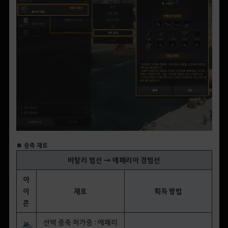
■ 증축 재료
바탈리 범선 → 에페리아 경범선
아
이
재료
획득 방법
콘
선박 증축 허가증 : 에페리