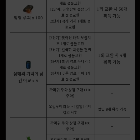
개로 물물교환
1회 교환 시 50개
[2단계] 균형잡힌 돌탑 1개
로 물물교환
획득 가능
암염 주괴 x 100
[2단계] 성게 가시 1개로 물
물교환
[3단계] 찢어진 해적 보물지
도 1개로 물물교환
[3단계] 걸쭉한 괴생물 혈액
1회 교환 시 4개
1개로 물물교환
[3단계] 희귀 약초 무더기 1
획득 가능
개로 물물교환
심해의 기억이 담
[3단계] 푸른 양초 더미 1개
로 물물교환
긴 아교 x 4
까마귀 주화 상점 구매 (110
-
주화)
오킬루아의 눈 - [일일] 라비
일일 8개 획득 가능
켈의 시험
까마귀 주화 상점 구매 (80
-
주화)
오킬루아의 눈 주변 오색빛