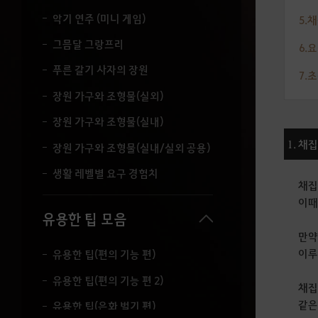
악기 연주 (미니 게임)
5.
그믐달 그랑프리
6.
푸른 갈기 사자의 장원
7.
장원 가구와 조형물(실외)
장원 가구와 조형물(실내)
1. 채
장원 가구와 조형물(실내/실외 공용)
생활 레벨별 요구 경험치
채집
이때
유용한 팁 모음
만약
이루
유용한 팁(편의 기능 편)
유용한 팁(편의 기능 편 2)
채집
같은
유용한 팁(은화 벌기 편)