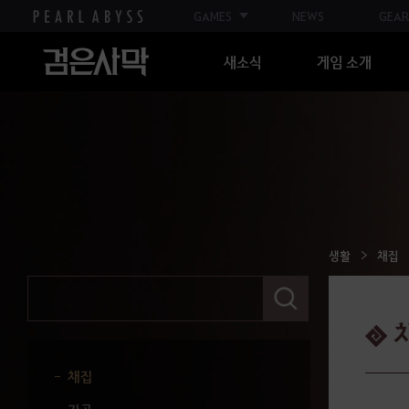
하드코어
GAMES
NEWS
GEAR
에다나의 권좌
새소식
게임 소개
푸른 전장
생활
생산활동 가이드
집
제작
생활
채집
재배
검
색
일꾼
어
를
작업 관리
입
력
채집
해
주