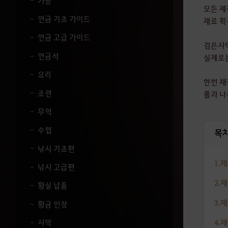
가공
세
모든 제
요
연금 기초 가이드
재료 획
.
연금 고급 가이드
검은사막
연금석
실제로는
요리
한번 채
조련
풀과 나
무역
수렵
목
낚시 기초편
1.
낚시 고급편
2.
황실 납품
3.
황금 인장
4.
사막