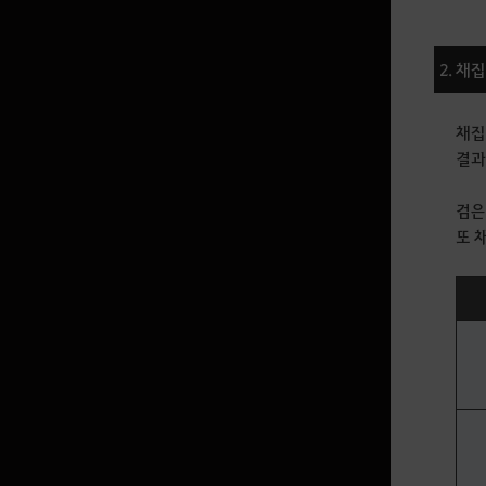
2. 채
채집
결과
검은
또 