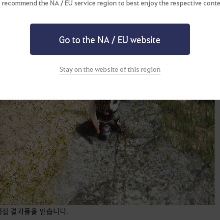
 recommend the NA / EU service region to best enjoy the respective conte
Go to the NA / EU website
Stay on the website of this region
채집 결과물을 얻습니다.