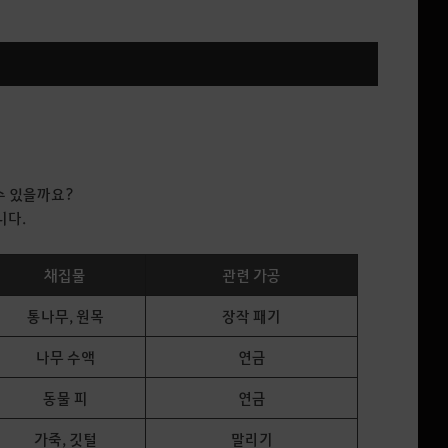
수 있을까요?
니다.
채집물
관련 가공
통나무, 원목
장작 패기
나무 수액
연금
동물 피
연금
가죽, 깃털
말리기