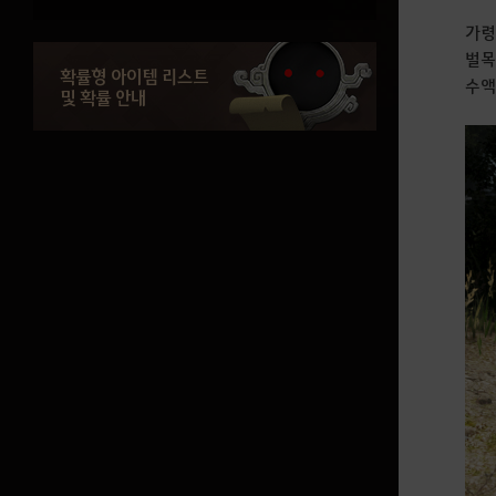
유용한 팁(전투력 높이기 편)
가령
벌목
확률형 아이템 리스트
수액
강화
및 확률 안내
장비 강화 기초편
강화 성공 확률 증가
강화 장비 보호(크론석)
최대 내구도 복구
아토락시온
아토락시온 : 바아마키아
아토락시온 : 시카라키아
아토락시온 : 요루나키아