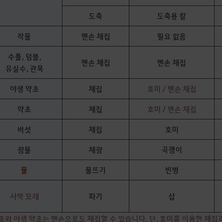
도축
도축용 칼
작물
맨손 채집
필요 없음
수풀, 덤불,
맨손 채집
맨손 채집
유실수, 관목
야생 약초
채집
호미 / 맨손 채집
약초
채집
호미 / 맨손 채집
버섯
채집
호미
광물
채광
곡괭이
물
물뜨기
빈병
사막 모래
파기
삽
약초와 야생 약초는 맨손으로도 채집할 수 있습니다. 단, 호미를 이용한 채집