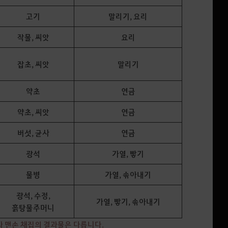
고기
말리기, 요리
작물, 씨앗
요리
잡초, 씨앗
말리기
약초
연금
약초, 씨앗
연금
버섯, 균사
연금
광석
가열, 빻기
물병
가열, 솎아내기
광석, 수정,
가열, 빻기, 솎아내기
흙탕물주머니
과 맨손 채집의 결과물은 다릅니다.