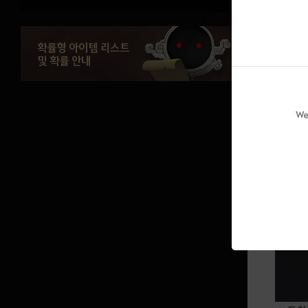
연맹
이동에는
영주
확률형 아이템 리스트
이동이 
및 확률 안내
친구
만약 교
편지
외형 앨범
We
포토 갤러리
음악 앨범
모험가 노트
야르!
전투
기술