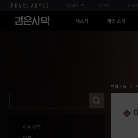
표기 능력치에 따른 보너스 능력치
GAMES
NEWS
GEAR
우당탕탕쿵탕 눈꽃 설원 이벤트
새소식
게임 소개
올비아 아카데미
소셜 액션
편의 기능
거래소
길찾기
편의 기능
창고
검
색
탑승물
어
를
마구간 / 선착장
입
력
이동 예약
해
주