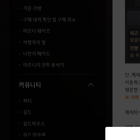
가문 가방
구매 내역 확인 및 구매 취소
마르니 웨이브
여행자의 말
나만의 메이드
마르니의 전투 분석기
단, 캐
이동하고
커뮤니티
방문한 
※ 사막
파티
길드
캐릭터 
길드하우스
이동 시
교체할 
길드 탑승물