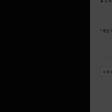
▲ 도착
기술 특화
흑정령의 분노
장비 강화
흑정령의 발톱
* 게임
아이템 개량
추출
별채
마르니의 돌
수정 
PVP
성향치 판정 규칙
죽음 불이익(페널티)
결투