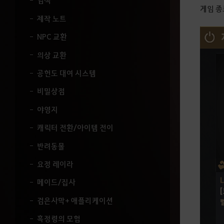
염색
세
게임 종
요
제작 노트
.
NPC 교환
의상 교환
공헌도 대여 시스템
비밀상점
야영지
캐릭터 전환/아이템 전이
반려동물
요정 레이라
메이드/집사
검은사막+ 애플리케이션
흑정령의 모험