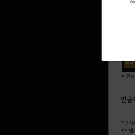
연금술 
We
▲ 연금
연금
연금석은
아이템의