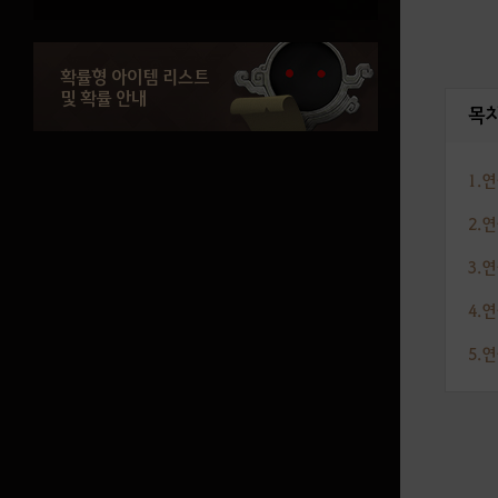
강화 성공 확률 증가
강화 장비 보호(크론석)
확률형 아이템 리스트
및 확률 안내
최대 내구도 복구
목
아토락시온
1.
2.
아토락시온 : 바아마키아
3.
아토락시온 : 시카라키아
4.
아토락시온 : 요루나키아
5.
아토락시온 : 오르제키아
의상 정보
프리미엄 의상 선택 상자 구성품 안내