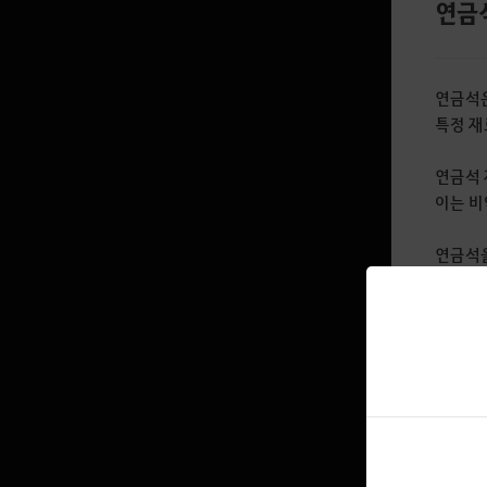
연금
바꿔입기 상자 구성품 안내
의상별 특이사항 확인하기
연금석은
특정 재
개인정보 삭제 가이드
연금석 
회원가입 제공 데이터 삭제
이는 비
연금석을
죄인의 
연성에 
파괴 /
확률적으
부서진 
연금석을