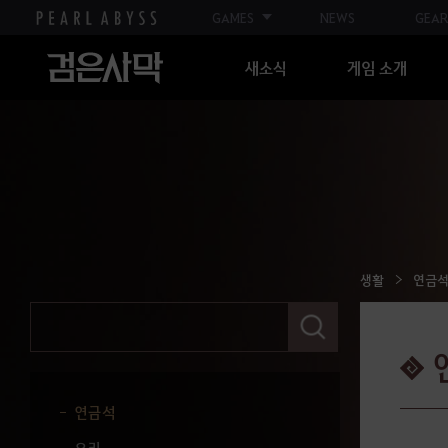
GAMES
NEWS
GEAR
생산활동 가이드
새소식
게임 소개
집
제작
재배
일꾼
작업 관리
채집
생활
연금
가공
검
색
연금 기초 가이드
어
를
연금 고급 가이드
입
력
연금석
해
주