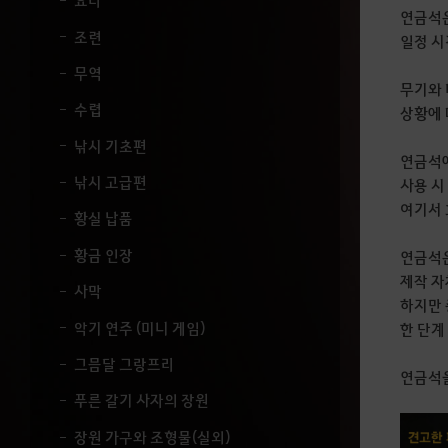
요리
세
연금석은
요
조련
일정 시
.
무역
무기와 
수렵
상황에 
낚시 기초편
연금석에
낚시 고급편
사용 시
여기서 
황실 납품
황금 인장
연금석은
제작 자
사막
하지만 
악기 연주 (미니 게임)
한 단계
그믐달 그랑프리
연금석
푸른 갈기 사자의 장원
장원 가구와 조형물(실외)