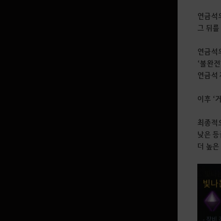
연금석의
그 뒤를
연금석의
‘불완전
연금석 
이후 ‘거
최종적으
낮은 등
더 높은