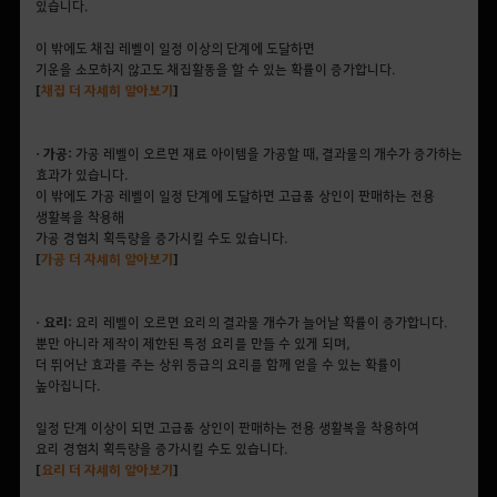
있습니다.
이 밖에도 채집 레벨이 일정 이상의 단계에 도달하면
기운을 소모하지 않고도 채집활동을 할 수 있는 확률이 증가합니다.
[
채집
더
자세히
알아보기
]
• 가공:
가공 레벨이 오르면 재료 아이템을 가공할 때, 결과물의 개수가 증가하는
효과가 있습니다.
이 밖에도 가공 레벨이 일정 단계에 도달하면 고급품 상인이 판매하는 전용
생활복을 착용해
가공 경험치 획득량을 증가시킬 수도 있습니다.
[
가공
더
자세히
알아보기
]
• 요리:
요리 레벨이 오르면 요리의 결과물 개수가 늘어날 확률이 증가합니다.
뿐만 아니라 제작이 제한된 특정 요리를 만들 수 있게 되며,
더 뛰어난 효과를 주는 상위 등급의 요리를 함께 얻을 수 있는 확률이
높아집니다.
일정 단계 이상이 되면 고급품 상인이 판매하는 전용 생활복을 착용하여
요리 경험치 획득량을 증가시킬 수도 있습니다.
[
요리
더
자세히
알아보기
]