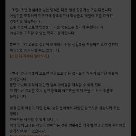
• 조련:
조련 경험치를 얻는 방식은 다른 생산 활동과는 조금 다릅니다.
야생마를 포획하여 마굿간에 등록하거나 탑승물의 레벨이 오를 때에만
경험치를 획득하는데,
조련 레벨이 오르면 탑승물의 기술 숙련도를 올리기 수월해지며
야생마를 포획할 수 있는 확률이 증가합니다.
뿐만 아니라 고급품 상인이 판매하는 전용 생활복을 착용하여 조련 경험치
획득량을 증가시킬 수도 있습니다.
[
조련
더
자세히
알아보기
]
• 연금:
연금 레벨이 오르면 연금으로 얻는 결과물의 개수가 늘어날 확률이
증가합니다.
뿐만 아니라 제작이 제한된 일부 아이템을 제작할 수 있게 되며,
더 뛰어난 효과를 주는 상위 등급의 아이템을 함께 얻을 수 있는 확률도
높아집니다.
일정 단계 이상이 되면 전투, 생활 분야에서 다양한 능력치를 상승시켜 주는
장비인
연금석을 제작할 수 있게 됩니다.
이와 함께 고급품 상인이 판매하는 전용 생활복을 착용해 연금 경험치 획득량을
증가시킬 수도 있습니다.