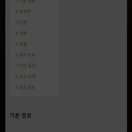
1.기본 정보
2.잠재력
3.단련
4.저항
5.생활
6.분야 순위
7.나의 일지
8.도전 과제
9.칭호 정보
기본 정보