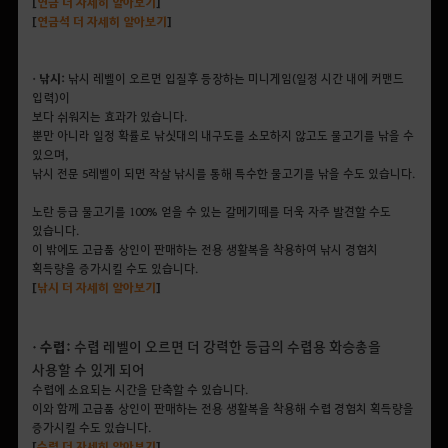
[
연금
더
자세히
알아보기
]
[
연금석
더
자세히
알아보기
]
• 낚시:
낚시 레벨이 오르면 입질후 등장하는 미니게임(일정 시간 내에 커맨드
입력)이
보다 쉬워지는 효과가 있습니다.
뿐만 아니라 일정 확률로 낚싯대의 내구도를 소모하지 않고도 물고기를 낚을 수
있으며,
낚시 전문 5레벨이 되면 작살 낚시를 통해 특수한 물고기를 낚을 수도 있습니다.
노란 등급 물고기를 100% 얻을 수 있는 갈메기떼를 더욱 자주 발견할 수도
있습니다.
이 밖에도 고급품 상인이 판매하는 전용 생활복을 착용하여 낚시 경험치
획득량을 증가시킬 수도 있습니다.
[
낚시
더
자세히
알아보기
]
• 수렵:
수렵 레벨이 오르면 더 강력한 등급의 수렵용 화승총을
사용할 수 있게 되어
수렵에 소요되는 시간을 단축할 수 있습니다.
이와 함께 고급품 상인이 판매하는 전용 생활복을 착용해 수렵 경험치 획득량을
증가시킬 수도 있습니다.
[
수렵
더
자세히
알아보기
]