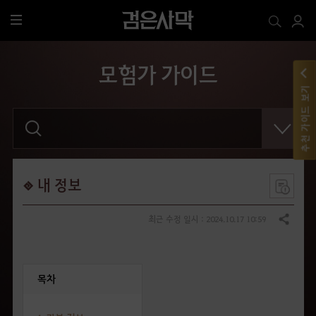
전
체
메
모험가 가이드
뉴
추천 가이드 보기
검
색
어
를
입
력
해
내 정보
주
세
요
최근 수정 일시 : 2024.10.17 10:59
공유하기
.
목차