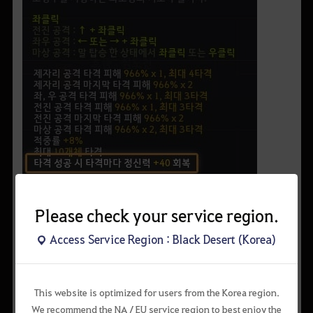
▲ 모든 캐릭터는 각각 기술 자원을 회복할 수 있는 기술을 보유하고 있습니다.
정신력 회복제를 구할 수 없거나 회복제의 무게가 부담스럽다면,
Please check your service region.
간이 연금을 통해 얻을 수 있는 약초수로 기술 자원을 회복하는 것도
가능합니다.
Access Service Region : Black Desert (Korea)
약초수는 채집으로 얻은 여명초, 마른 갈기풀, 비단 꿀풀, 화염비늘꽃과
요리용 생수를 간이 연금(단축키 L)으로 가공해 얻을 수 있으며,
회복제보다 무게가 가볍다는 장점이 있습니다.
This website is optimized for users from the Korea region.
We recommend the NA / EU service region to best enjoy the