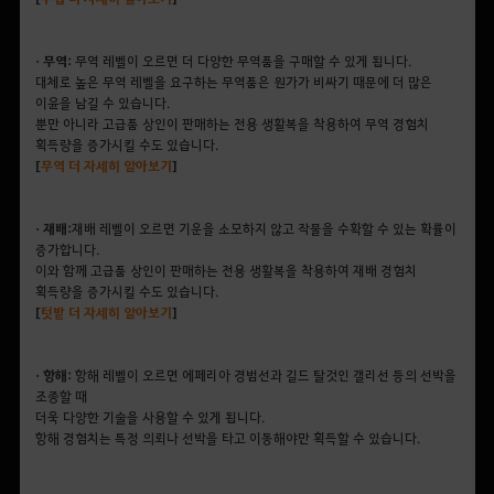
• 무역:
무역 레벨이 오르면 더 다양한 무역품을 구매할 수 있게 됩니다.
대체로 높은 무역 레벨을 요구하는 무역품은 원가가 비싸기 때문에 더 많은
이윤을 남길 수 있습니다.
뿐만 아니라 고급품 상인이 판매하는 전용 생활복을 착용하여 무역 경험치
획득량을 증가시킬 수도 있습니다.
[
무역
더
자세히
알아보기
]
• 재배:
재배 레벨이 오르면 기운을 소모하지 않고 작물을 수확할 수 있는 확률이
증가합니다.
이와 함께 고급품 상인이 판매하는 전용 생활복을 착용하여 재배 경험치
획득량을 증가시킬 수도 있습니다.
[
텃밭
더
자세히
알아보기
]
• 항해:
항해 레벨이 오르면 에페리아 경범선과 길드 탈것인 갤리선 등의 선박을
조종할 때
더욱 다양한 기술을 사용할 수 있게 됩니다.
항해 경험치는 특정 의뢰나 선박을 타고 이동해야만 획득할 수 있습니다.