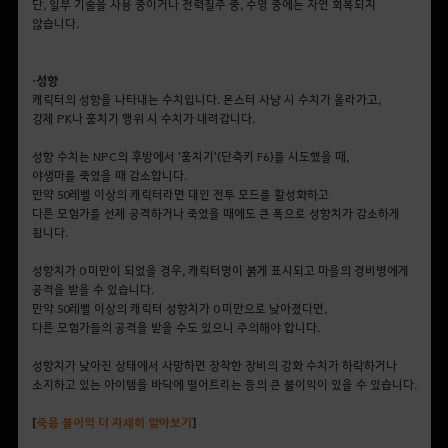
단, 일부 기술을 사용 중이거나 전력질주 중, 수영 중에는 자연 회복되지
않습니다.
• 성향
캐릭터의 성향을 나타내는 수치입니다. 몬스터 사냥 시 수치가 올라가고,
강제 PK나 훔치기 행위 시 수치가 내려갑니다.
성향 수치는 NPC의 후방에서 '훔치기'(단축키 F6)를 시도했을 때,
야생마를 죽였을 때 감소합니다.
만약 50레벨 이상의 캐릭터라면 대인 전투 모드를 활성화하고
다른 모험가를 선제 공격하거나 죽였을 때에도 큰 폭으로 성향치가 감소하게
됩니다.
성향치가 0 미만이 되었을 경우, 캐릭터명이 붉게 표시되고 마을의 경비병에게
공격을 받을 수 있습니다.
만약 50레벨 이상의 캐릭터 성향치가 0 미만으로 낮아졌다면,
다른 모험가들의 공격을 받을 수도 있으니 주의해야 합니다.
성향치가 낮아진 상태에서 사망하면 장착한 장비의 강화 수치가 하락하거나
소지하고 있는 아이템을 바닥에 떨어트리는 등의 큰 불이익이 있을 수 있습니다.
[
죽음
불이익
더
자세히
알아보기
]