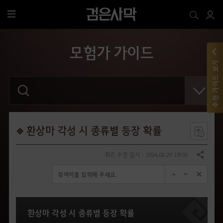
전
체
메
모험가 가이드
뉴
추천 가이드 보기
검
색
어
를
입
력
해
환상마 각성 시 종류별 등장 확률
주
세
요
최근 수정 일시 : 2024.03.29 18:05
공유하기
.
환상마 각성 시 종류별 등장 확률