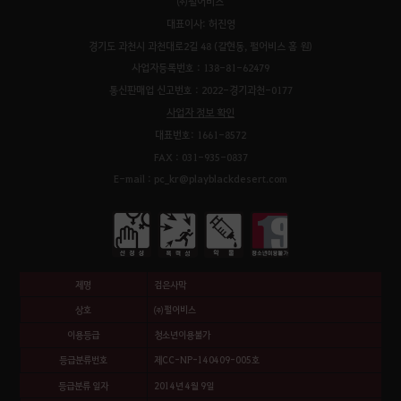
㈜펄어비스
대표이사: 허진영
경기도 과천시 과천대로2길 48 (갈현동, 펄어비스 홈 원)
사업자등록번호 : 138-81-62479
통신판매업 신고번호 : 2022-경기과천-0177
사업자 정보 확인
대표번호: 1661-8572
FAX : 031-935-0837
E-mail : pc_kr@playblackdesert.com
제명
검은사막
상호
㈜펄어비스
이용등급
청소년이용불가
등급분류번호
제CC-NP-140409-005호
등급분류 일자
2014년 4월 9일