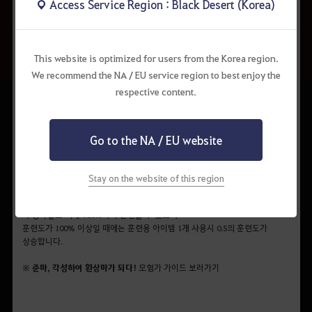
Access Service Region : Black Desert (Korea)
▲
'확률 정보'
UI를 통해 각
환상마의 등장 확률
을 확인 가능합니다.
This website is optimized for users from the Korea region.
We recommend the NA / EU service region to best enjoy the
각성에 성공했을 때
기술 항목의 훈련도가 높다면 아두아나트
,
respective content.
기품 항목의 훈련도가 높다면 디네
가 획득될 확률이 증가합니다.
체력 훈련도가 높으면 둠
이 획득될 확률이 증가합니다.
또한, 훈련도 총합을 200%까지 만들었을 때, 훈련 수치가 0인 항목에 해당하는
Go to the NA / EU website
환상마는 등장하지 않습니다.
이를테면 기술 100%, 체력 100%로 200%의 훈련도를 만들고 환상마 각성을
시도할 경우 아두아나트 또는 둠이 각각 절반의 확률로 등장하며, 디네는
Stay on the website of this region
등장하지 않습니다.
각 항목별로 최대 180%까지 훈련할 수 있으며
훈련도가 100% 이상일 때에는 훈련용 아이템 1개 사용시 0.5의 훈련도가
상승합니다.
※
준마, 각성하여 환상마가 되다!
모험가 가이드 보러가기