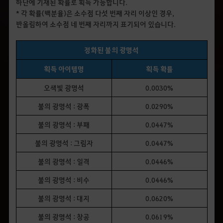
하단에 기재된 확률로 획득 가능합니다.
* 각 확률(백분율)은 소수점 다섯 번째 자리 이상인 경우,
반올림하여 소수점 네 번째 자리까지 표기되어 있습니다.
정화된 불의 광명석
획득 아이템명
획득 확률
오색빛 광명석
0.0030%
불의 광명석 : 광폭
0.0290%
불의 광명석 : 부패
0.0447%
불의 광명석 : 그림자
0.0447%
불의 광명석 : 일격
0.0446%
불의 광명석 : 비수
0.0446%
불의 광명석 : 대지
0.0620%
불의 광명석 : 창공
0.0619%