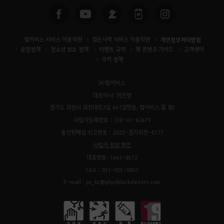
펄어비스 서비스 이용약관
검은사막 서비스 이용약관
개인정보처리방침
운영정책
청소년 보호 정책
이벤트 규약
팬 콘텐츠 가이드
고객센터
쿠키 정책
㈜펄어비스
대표이사: 허진영
경기도 과천시 과천대로2길 48 (갈현동, 펄어비스 홈 원)
사업자등록번호 : 138-81-62479
통신판매업 신고번호 : 2022-경기과천-0177
사업자 정보 확인
대표번호: 1661-8572
FAX : 031-935-0837
E-mail : pc_kr@playblackdesert.com