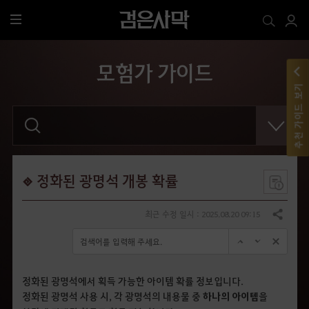
전
체
메
모험가 가이드
뉴
추천 가이드 보기
검
색
어
를
입
력
해
정화된 광명석 개봉 확률
주
세
요
최근 수정 일시 : 2025.08.20 09:15
공유하기
.
정화된 광명석에서 획득 가능한 아이템 확률 정보입니다.
정화된 광명석 사용 시, 각 광명석의 내용물 중
하나의 아이템
을