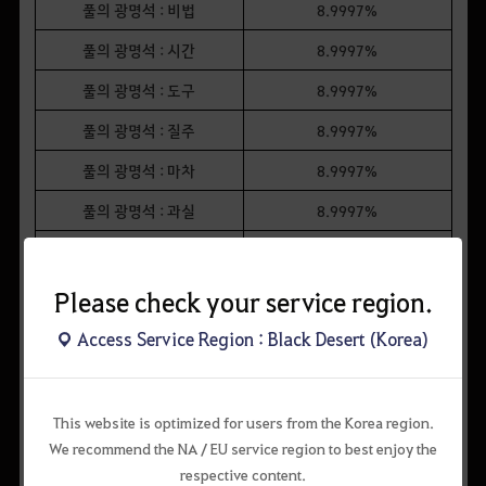
풀의 광명석 : 비법
8.9997%
풀의 광명석 : 시간
8.9997%
풀의 광명석 : 도구
8.9997%
풀의 광명석 : 질주
8.9997%
풀의 광명석 : 마차
8.9997%
풀의 광명석 : 과실
8.9997%
풀의 광명석 : 미지
8.9996%
풀의 광명석 : 수완
8.9996%
Please check your service region.
Access Service Region : Black Desert (Korea)
정화된 광명석
획득 아이템명
획득 확률
This website is optimized for users from the Korea region.
오색빛 광명석
0.0070%
We recommend the NA / EU service region to best enjoy the
respective content.
바람의 광명석 : 행운
0.0160%