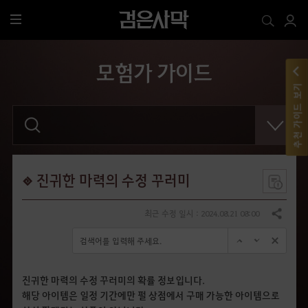
전
체
메
모험가 가이드
뉴
추천 가이드 보기
검
색
어
를
입
력
해
진귀한 마력의 수정 꾸러미
주
세
요
최근 수정 일시 : 2024.08.21 08:00
공유하기
.
진귀한 마력의 수정 꾸러미의 확률 정보입니다.
해당 아이템은 일정 기간에만 펄 상점에서 구매 가능한 아이템으로