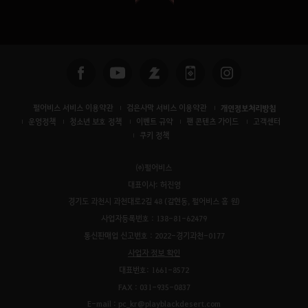
펄어비스 서비스 이용약관
검은사막 서비스 이용약관
개인정보처리방침
운영정책
청소년 보호 정책
이벤트 규약
팬 콘텐츠 가이드
고객센터
쿠키 정책
㈜펄어비스
대표이사: 허진영
경기도 과천시 과천대로2길 48 (갈현동, 펄어비스 홈 원)
사업자등록번호 : 138-81-62479
통신판매업 신고번호 : 2022-경기과천-0177
사업자 정보 확인
대표번호: 1661-8572
FAX : 031-935-0837
E-mail : pc_kr@playblackdesert.com