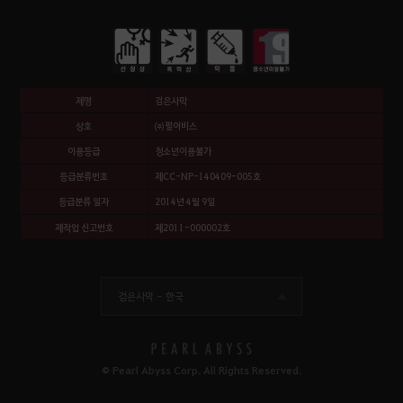
제명
검은사막
상호
㈜펄어비스
이용등급
청소년이용불가
등급분류번호
제CC-NP-140409-005호
등급분류 일자
2014년 4월 9일
제작업 신고번호
제2011-000002호
검은사막 -
한국
© Pearl Abyss Corp. All Rights Reserved.