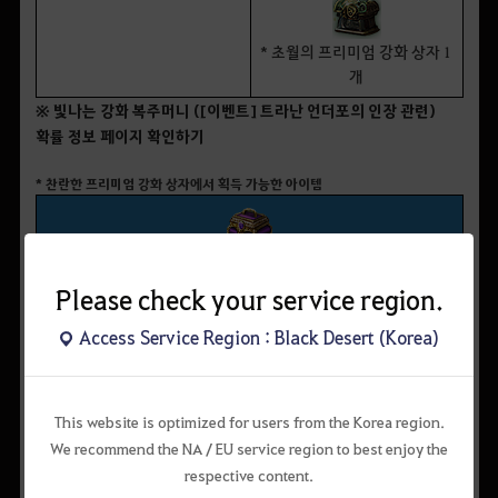
* 초월의 프리미엄 강화 상자 1
개
※ 빛나는 강화 복주머니 ([이벤트] 트라난 언더포의 인장 관련)
확률 정보 페이지 확인하기
* 찬란한 프리미엄 강화 상자에서 획득 가능한 아이템
찬란한 프리미엄 강화 상자 (지정된 확률로 1종 획득)
Please check your service region.
개수
확률
아이템명
Access Service Region : Black Desert (Korea)
[이벤트] 무기, 의상
20
0.1%
프리미엄 상자
[이벤트] 무기, 의상
This website is optimized for users from the Korea region.
10
0.25%
프리미엄 상자
We recommend the NA / EU service region to best enjoy the
respective content.
[이벤트] 희미한 어
50
0.25%