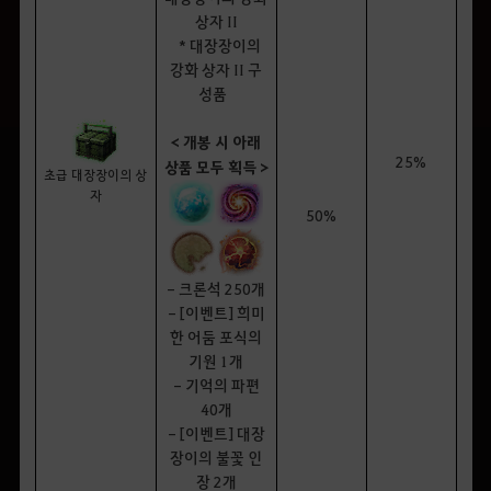
상자 II
* 대장장이의
강화 상자 II 구
성품
< 개봉 시 아래
25%
상품 모두 획득 >
초급 대장장이의 상
자
50%
- 크론석 250개
- [이벤트] 희미
한 어둠 포식의
기원 1개
- 기억의 파편
40개
- [이벤트] 대장
장이의 불꽃 인
장 2개