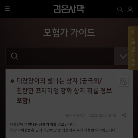
전
체
메
모험가 가이드
뉴
추천 가이드 보기
검
색
어
를
입
력
해
대장장이의 빛나는 상자 (궁극의/
주
세
찬란한 프리미엄 강화 상자 확률 정보
요
.
포함)
최근 수정 일시 : 2026.02.11 09:02
공유하기
대장장이의 빛나는 상자
의 확률 정보입니다.
해당 아이템들은 일정 기간에만 펄 상점에서 구매 가능한 아이템입니다.