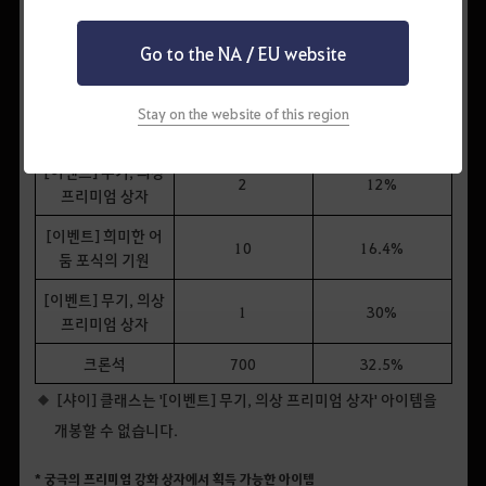
둠 포식의 기원
[이벤트] 무기, 의상
Go to the NA / EU website
5
0.5%
프리미엄 상자
[이벤트] 희미한 어
Stay on the website of this region
20
8%
둠 포식의 기원
[이벤트] 무기, 의상
2
12%
프리미엄 상자
[이벤트] 희미한 어
10
16.4%
둠 포식의 기원
[이벤트] 무기, 의상
1
30%
프리미엄 상자
크론석
700
32.5%
[샤이] 클래스는 '[이벤트] 무기, 의상 프리미엄 상자' 아이템을
개봉할 수 없습니다.
* 궁극의 프리미엄 강화 상자에서 획득 가능한 아이템