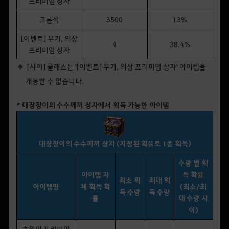
프리미엄 상자
크론석
3500
13%
[이벤트] 무기, 의상
4
38.4%
프리미엄 상자
[샤이] 클래스는 '[이벤트] 무기, 의상 프리미엄 상자' 아이템을
개봉할 수 없습니다.
* 대장장이의 수수께끼 상자에서 획득 가능한 아이템
대장장이의 수수께끼 상자 (지정된 확률로 1종 획득)
수량 별 획
아이템 자
득 확률
최소 획
최대 획
아이템명
체 획득 확
(최소/최
득 수량
득 수량
률
대 수량 사
이)