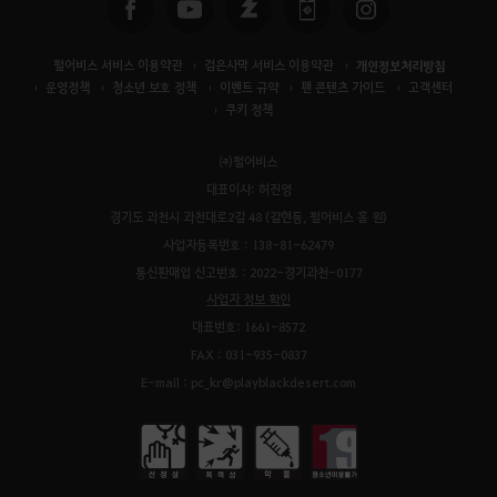
펄어비스 서비스 이용약관
검은사막 서비스 이용약관
개인정보처리방침
운영정책
청소년 보호 정책
이벤트 규약
팬 콘텐츠 가이드
고객센터
쿠키 정책
㈜펄어비스
대표이사: 허진영
경기도 과천시 과천대로2길 48 (갈현동, 펄어비스 홈 원)
사업자등록번호 : 138-81-62479
통신판매업 신고번호 : 2022-경기과천-0177
사업자 정보 확인
대표번호: 1661-8572
FAX : 031-935-0837
E-mail : pc_kr@playblackdesert.com